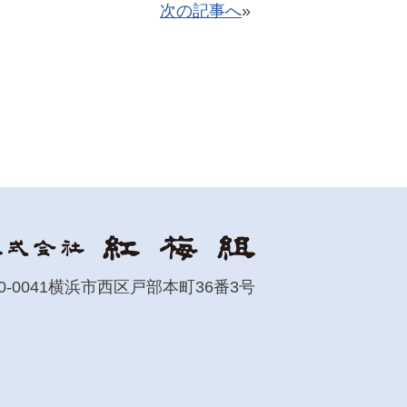
次の記事へ
»
0-0041
横浜市西区戸部本町36番3号